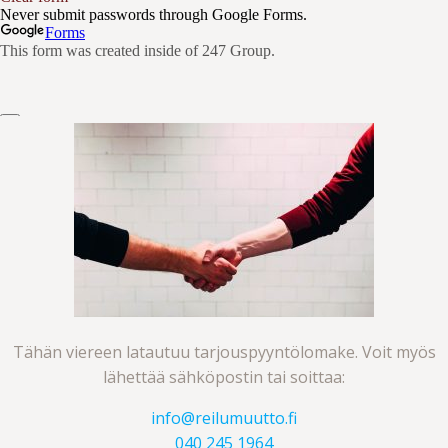
Tähän viereen latautuu tarjouspyyntölomake. Voit myös
lähettää sähköpostin tai soittaa:
info@reilumuutto.fi
040 245 1964