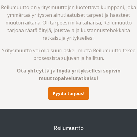
Reilumuutto on yritysmuuttojen luotettava kumppani, joka
ymmärtää yritysten ainutlaatuiset tarpeet ja haasteet
muuton aikana. Oli tarpeesi mikä tahansa, Reilumuutto
tarjoaa räätälöityjä, joustavia ja kustannustehokkaita
ratkaisuja yrityksellesi.
Yritysmuutto voi olla suuri askel, mutta Reilumuutto tekee
prosessista sujuvan ja hallitun.
Ota yhteyttä ja löydä yrityksellesi sopivin
muuttopalveluratkaisu!
Pyydä tarjous!
Reilumuutto