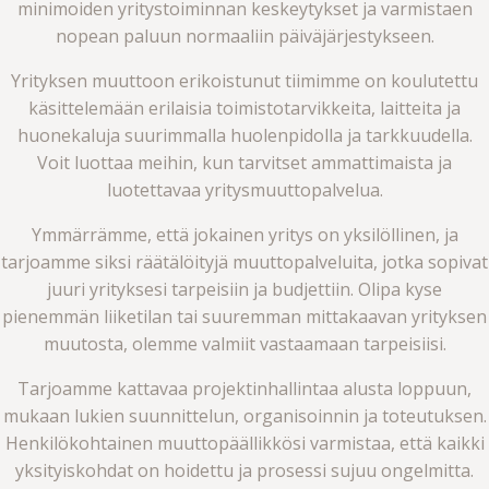
minimoiden yritystoiminnan keskeytykset ja varmistaen
nopean paluun normaaliin päiväjärjestykseen.
Yrityksen muuttoon erikoistunut tiimimme on koulutettu
käsittelemään erilaisia toimistotarvikkeita, laitteita ja
huonekaluja suurimmalla huolenpidolla ja tarkkuudella.
Voit luottaa meihin, kun tarvitset ammattimaista ja
luotettavaa yritysmuuttopalvelua.
Ymmärrämme, että jokainen yritys on yksilöllinen, ja
tarjoamme siksi räätälöityjä muuttopalveluita, jotka sopivat
juuri yrityksesi tarpeisiin ja budjettiin. Olipa kyse
pienemmän liiketilan tai suuremman mittakaavan yrityksen
muutosta, olemme valmiit vastaamaan tarpeisiisi.
Tarjoamme kattavaa projektinhallintaa alusta loppuun,
mukaan lukien suunnittelun, organisoinnin ja toteutuksen.
Henkilökohtainen muuttopäällikkösi varmistaa, että kaikki
yksityiskohdat on hoidettu ja prosessi sujuu ongelmitta.