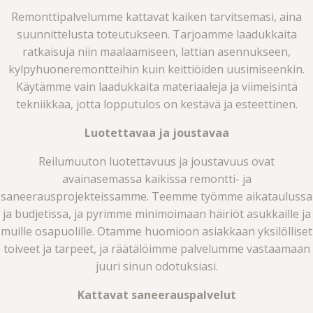
Remonttipalvelumme kattavat kaiken tarvitsemasi, aina
suunnittelusta toteutukseen. Tarjoamme laadukkaita
ratkaisuja niin maalaamiseen, lattian asennukseen,
kylpyhuoneremontteihin kuin keittiöiden uusimiseenkin.
Käytämme vain laadukkaita materiaaleja ja viimeisintä
tekniikkaa, jotta lopputulos on kestävä ja esteettinen.
Luotettavaa ja joustavaa
Reilumuuton luotettavuus ja joustavuus ovat
avainasemassa kaikissa remontti- ja
saneerausprojekteissamme. Teemme työmme aikataulussa
ja budjetissa, ja pyrimme minimoimaan häiriöt asukkaille ja
muille osapuolille. Otamme huomioon asiakkaan yksilölliset
toiveet ja tarpeet, ja räätälöimme palvelumme vastaamaan
juuri sinun odotuksiasi.
Kattavat saneerauspalvelut