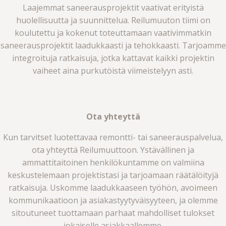
Laajemmat saneerausprojektit vaativat erityistä
huolellisuutta ja suunnittelua. Reilumuuton tiimi on
koulutettu ja kokenut toteuttamaan vaativimmatkin
saneerausprojektit laadukkaasti ja tehokkaasti. Tarjoamme
integroituja ratkaisuja, jotka kattavat kaikki projektin
vaiheet aina purkutöistä viimeistelyyn asti.
Ota yhteyttä
Kun tarvitset luotettavaa remontti- tai saneerauspalvelua,
ota yhteyttä Reilumuuttoon. Ystävällinen ja
ammattitaitoinen henkilökuntamme on valmiina
keskustelemaan projektistasi ja tarjoamaan räätälöityjä
ratkaisuja. Uskomme laadukkaaseen työhön, avoimeen
kommunikaatioon ja asiakastyytyväisyyteen, ja olemme
sitoutuneet tuottamaan parhaat mahdolliset tulokset
jokaiselle asiakkaallemme.