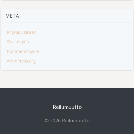
META
Kirjaudu sisään
Sisältösyöte
Kommenttisyöte
WordPress.org
Reilumuutto
© 2026 Reilumuutto