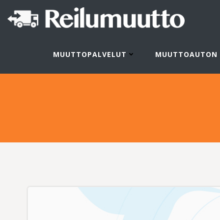
Skip
to
content
MUUTTOPALVELUT
MUUTTOAUTON 