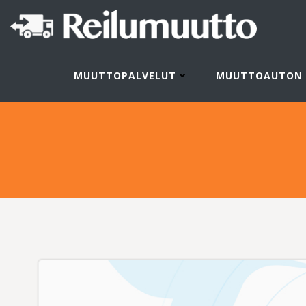
Skip
to
content
MUUTTOPALVELUT
MUUTTOAUTON 